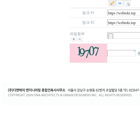
링크 #1
링크 #2
파일첨부
왼