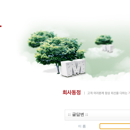
:: 글답변 ::
이 름