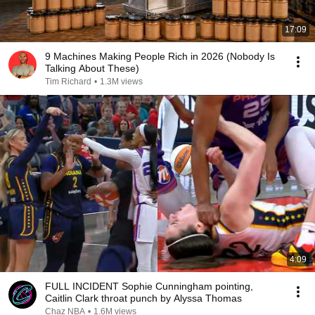
17:09
9 Machines Making People Rich in 2026 (Nobody Is
Talking About These)
Tim Richard
•
1.3M views
4:09
FULL INCIDENT Sophie Cunningham pointing,
Caitlin Clark throat punch by Alyssa Thomas
Chaz NBA
•
1.6M views