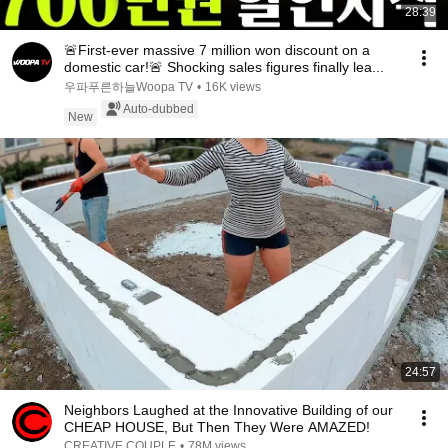
28:39
🚨First-ever massive 7 million won discount on a
domestic car!🚨 Shocking sales figures finally lea...
우파푸른하늘Woopa TV
•
16K views
Auto-dubbed
New
24:57
Neighbors Laughed at the Innovative Building of our
CHEAP HOUSE, But Then They Were AMAZED!
CREATIVE COUPLE
•
78M views