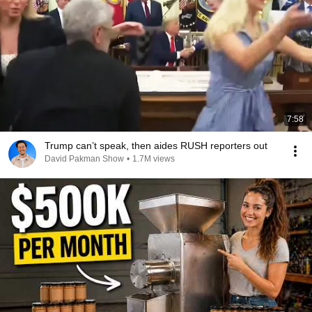
7:58
Trump can’t speak, then aides RUSH reporters out
David Pakman Show
•
1.7M views