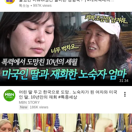
간2 6회
톡쏘능
•
997K views
31:34
어린 딸 두고 한국으로 도망.. 노숙자가 된 여자와 미국
인 딸, 10년만의 재회 #특종세상
MBN STORY
New
186K views