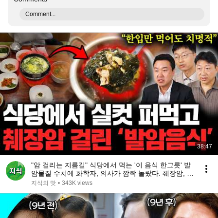
Comment...
38:47
"암 걸리는 지름길" 식당에서 먹는 '이 음식 한그릇' 발
암물질 수치에 화학자, 의사가 깜짝 놀랐다. 췌장암, 치
매 걸리기 싫다면 절대 먹지 마세요 (암 명강의)
지식의 맛
•
343K views