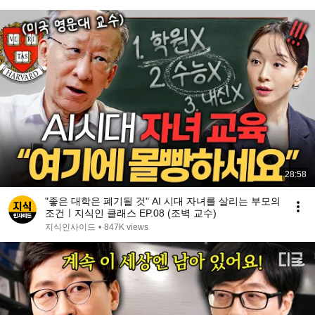
28:58
"좋은 대학은 폐기될 것" AI 시대 자녀를 살리는 부모의
조건ㅣ지식인 클래스 EP.08 (조벽 교수)
지식인사이드
•
847K views