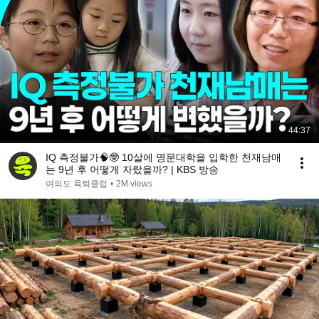
44:37
IQ 측정불가🧠🤓 10살에 명문대학을 입학한 천재남매
는 9년 후 어떻게 자랐을까? | KBS 방송
여의도 육퇴클럽
•
2M views