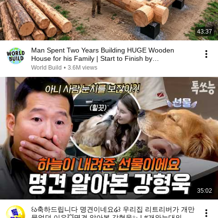
43:37
Man Spent Two Years Building HUGE Wooden
House for his Family | Start to Finish by
@bjornbrenton
World Build
•
3.6M views
35:02
꒰ა축하드립니다 명견이네요໒꒱ 우리집 리트리버가 개만
물었던 이유💥명견 알아본 강형욱✨ | #개와늑대의시