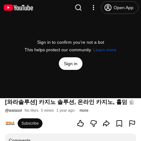
Open App
Sign in to confirm you’re not a bot
This helps protect our community.
Learn more
Sign in
[와라솔루션] 카지노 솔루션, 온라인 카지노, 홀덤 솔루
@
walasol
No likes
5 views
1 year ago
more
Subscribe
Comments