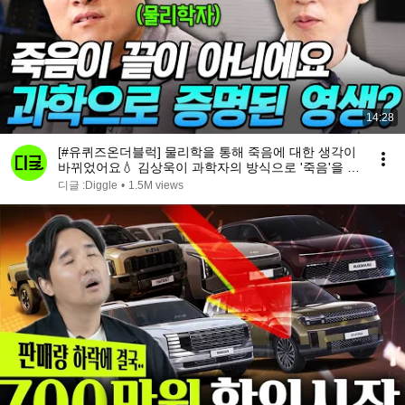
14:28
[#유퀴즈온더블럭] 물리학을 통해 죽음에 대한 생각이
바뀌었어요💧 김상욱이 과학자의 방식으로 '죽음'을 받
아들이는 법
디글 :Diggle
•
1.5M views