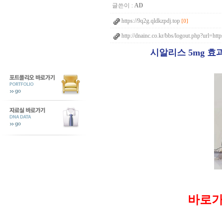
글쓴이 :
AD
https://9q2g.qldkzpdj.top
[0]
http://dnainc.co.kr/bbs/logout.php?url=ht
시알리스 5mg 효
바로가기