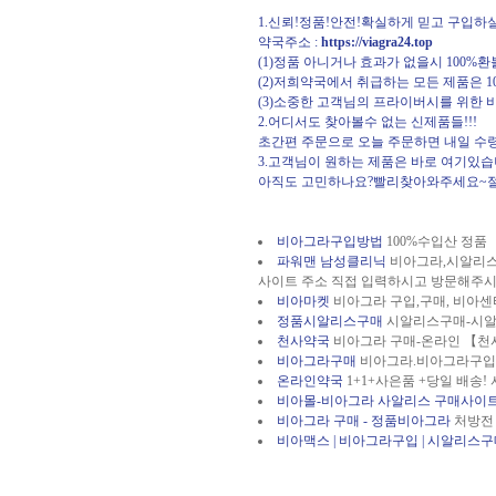
1.신뢰!정품!안전!확실하게 믿고 구입하
약국주소 :
https://viagra24.top
(1)정품 아니거나 효과가 없을시 100%
(2)저희약국에서 취급하는 모든 제품은 
(3)소중한 고객님의 프라이버시를 위한 
2.어디서도 찾아볼수 없는 신제품들!!!
초간편 주문으로 오늘 주문하면 내일 수
3.고객님이 원하는 제품은 바로 여기있습
아직도 고민하나요?빨리찾아와주세요~절
비아그라구입방법
100%수입산 정품
파워맨 남성클리닉
비아그라,시알리스
사이트 주소 직접 입력하시고 방문해주시
비아마켓
비아그라 구입,구매, 비아센
정품시알리스구매
시알리스구매-시알
천사약국
비아그라 구매-온라인 【천
비아그라구매
비아그라.비아그라구입
온라인약국
1+1+사은품 +당일 배송! 
비아몰-비아그라 사알리스 구매사이
비아그라 구매 - 정품비아그라
처방전
비아맥스 | 비아그라구입 | 시알리스