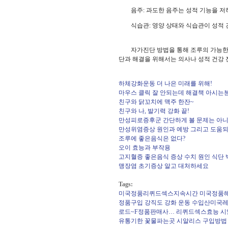
음주: 과도한 음주는 성적 기능을 저하
식습관: 영양 상태와 식습관이 성적 건
자가진단 방법을 통해 조루의 가능한 원
단과 해결을 위해서는 의사나 성적 건강
하체강화운동 더 나은 미래를 위해!
마우스 클릭 잘 안되는데 해결책 아시는분
친구와 닭꼬치에 맥주 한잔~
친구와 나, 발기력 강화 끝!
만성피로증후군 간단하게 볼 문제는 아
만성위염증상 원인과 예방 그리고 도움되
조루에 좋은음식은 없다?
오이 효능과 부작용
고지혈증 좋은음식 증상 수치 원인 식단 
맹장염 초기증상 알고 대처하세요
Tags:
미국정품리퀴드섹스지속시간
미국정품
정품구입
강직도 강화 운동
수입산미국레
로드~F정품판매사…
리퀴드섹스효능
시
유통기한
꽃물파는곳
시알리스 구입방법