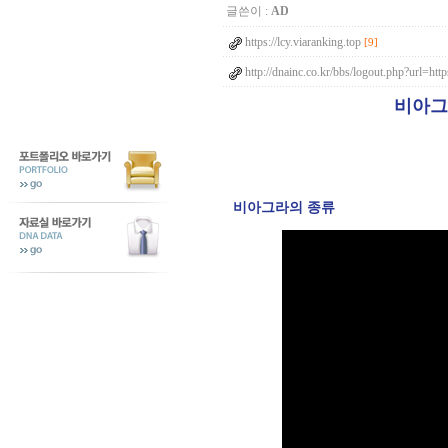
글쓴이 :
AD
https://lcy.viaranking.top
[9]
http://dnainc.co.kr/bbs/logout.php?url=htt
비아그
비아그라의 종류