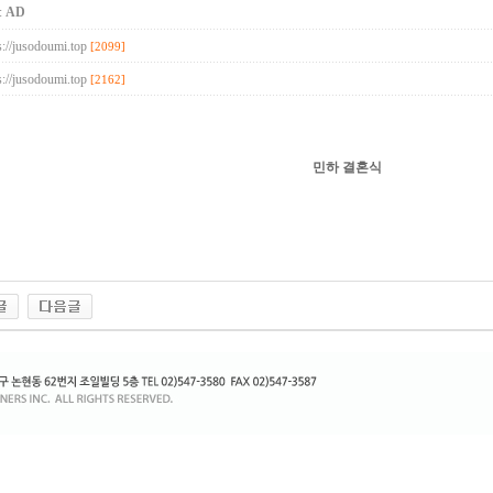
:
AD
s://jusodoumi.top
[2099]
s://jusodoumi.top
[2162]
민하 결혼식