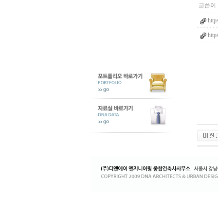
글쓴이 
http
http
8
1
2
2
4
1
1
3
1
8
5
2
0
1
9