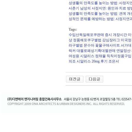
성생활의 만족도를 높이는 방법: 사정지
사춘기 남성의 사정지연: 원인과 치료 방
성생활의 만족도를 높이는 방법: 관계 
성적인 문제를 예방하는 방법: 사정지연과
Tags:
수입산독일해포쿠판매
증시 개장시간
미
상
정품해포쿠구별법
강심장리그
미국정
라구별법
문수아
꽃물구매사이트
서가대
럭커
대젤로페성기확대젤판매
연말정산
여성용 시알리스
정채율
칙칙이정품구입
의조
시알리스 20mg 후기
조은서