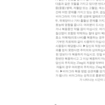
다음과 같은 것들을 가지고 있다면 반드시
중(중풍) 병력, 저혈압 또는 고혈압, 색
간에 어떤 문제를 가지고 있는 경우, 
비아그라의 기타 다른 성분에 알레르기가 
우, 위궤양이나 기타 출혈성 문제를 가지
효능에 영향을 줍니다. 여러분이 드시는
거나 복용중인 약을 끊지 마십시오. 여
질산염이 포함된 약제와는 절대 같이 복
효소 저해제(리토나버)를 복용하는 경우 
기부전 치료제와 같이 사용하지 마십시오
사용등이 해당됩니다. ▶당신의 적정 비아그
과를 얻지 못한다면 주치의와 상의하십시
된 양보다 더 복용하지 마십시요. 만일
한번만 복용하시고 그 이상 복용하지 마십
당신의 주치의는 25mg의 저용량 약부
자들의 경우 여러분의 주치의는 25mg 
다. ▶비아그라 복용 방법 성관계를 갖기
가 됩니다. 비아그라는 성적으로 흥분되
가 나타나는 시간이 
m.
x
o