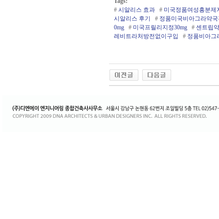
o
Tags:
d
#
시알리스 효과
#
미국정품여성흥분제
8
시알리스 후기
#
정품미국비­아그라약국
5.
0mg
#
미국프­릴리지정30mg
#
센트립약
c
레­비트라처방전없이구입
#
정품비­아그
o
m
f
l
d
z
m
1
1
4
비
아
센
터
채
팅
사
이
트
순
위
y
a
n