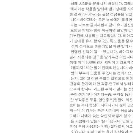
성돼 cGMP를 분해시켜 버립니다. 그래
해시키는 작용을 방해해 발기상태를 지속
한 결과 70~80%라는 높은 성공률을 
니다. 비아그라는 모든 남성에게 필요한
라는 니트로 글리세린과 같이 유기질산
포함된 약제와 함께 복용하면 혈압이 갑
기부전에 사용되는 치료약입니다. 비아그
기 상태를 유지 할 수 있도록 도움을 줄
성이 성적으로 흥분되었을 때만 발기가 
현명한 선택이 될 수 있습니다. 비아그
널리 사용되는 경구용 발기부전 약입니다
의해 이미 1600만건의 처방이 되었으며 
7월까지 186만 알이 판매되었습니다. 
쌍의 부부에 도움을 주었다는 것이지요.
는지, 그리고 어떤 특별한 질병으로 인
천명의 환자에 대한 각종 연구에서 밝혀
으셔야 합니다. 과도한 부하가 걸리는 성
증이 생기거나 어지러움증, 구역질 등의
한 부작용은 두통, 안면홍조(얼굴이 화끈
보이는 복시 증상이 나타나거나 빛에 민감
하는데 이 경우는 빠른 시간내에 응급실을
그라가 나에게 맞는 약인지 어떻게 알 수
든 사람에게 맞는 약은 아닙니다. 만일
약에 흔히 사용되는 약제) 절대로 비아
있습니다. 비아그라는 유기 질산염이 포