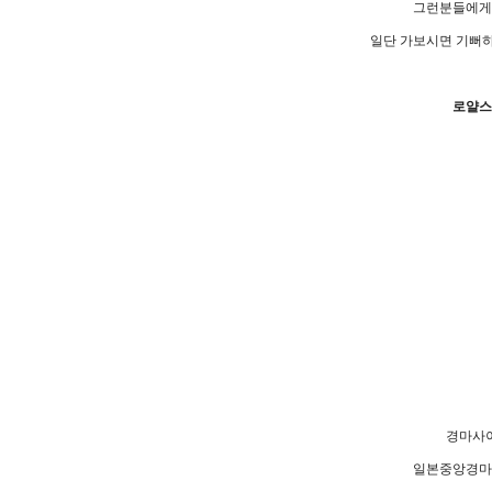
그런분들에게
일단 가보시면 기뻐하
로얄스
경마사이
일본중앙경마,