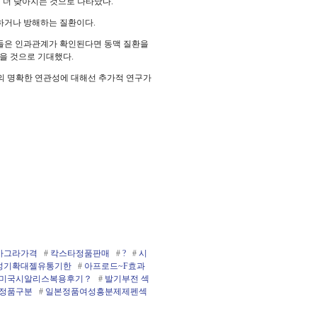
 더 낮아지는 것으로 나타났다.
하거나 방해하는 질환이다.
원들은 인과관계가 확인된다면 동맥 질환을
을 것으로 기대했다.
의 명확한 연관성에 대해선 추가적 연구가
아그라가격
#
칵스타정품판매
#
?
#
시
성기확대젤유통기한
#
아프로드~F효과
미국시­알리스복용후기？
#
발기부전 섹
라정품구분
#
일본정품여성흥분제제펜섹