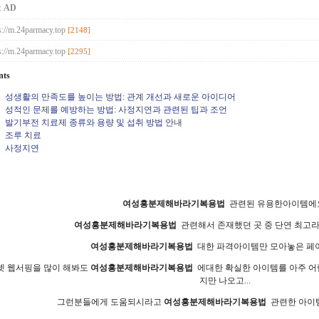
:
AD
s://m.24parmacy.top
[2148]
s://m.24parmacy.top
[2295]
nts
성생활의 만족도를 높이는 방법: 관계 개선과 새로운 아이디어
성적인 문제를 예방하는 방법: 사정지연과 관련된 팁과 조언
발기부전 치료제 종류와 용량 및 섭취 방법 안내
조루 치료
사정지연
여성흥분제해바라기복용법
관련된 유용한아이템에
여성흥분제해바라기복용법
관련해서 존재했던 곳 중 단연 최고라
여성흥분제해바라기복용법
대한 파격아이템만 모아놓은 페
넷 웹서핑을 많이 해봐도
여성흥분제해바라기복용법
에대한 확실한 아이템를 아주 어
지만 나오고...
그런분들에게 도움되시라고
여성흥분제해바라기복용법
관련한 아이템