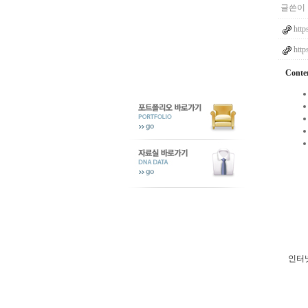
글쓴이 
http
http
Conte
인터