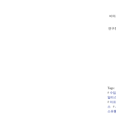
비아
연구진
비
아
마
켓
a
Tags:
l
#
수입
l
알리스
m
#
아프
y
k
스
#
o
스유
r