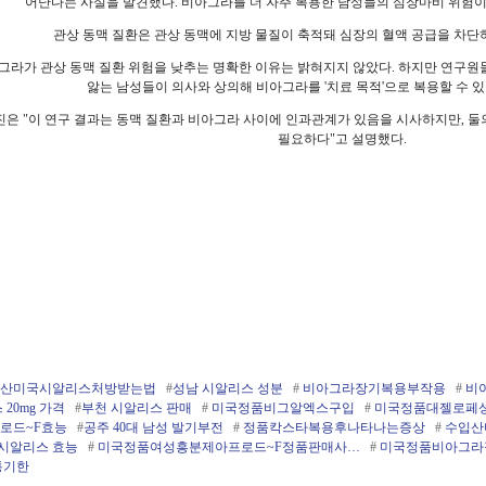
어난다는 사실을 발견했다. 비아그라를 더 자주 복용한 남성들의 심장마비 위험이
관상 동맥 질환은 관상 동맥에 지방 물질이 축적돼 심장의 혈액 공급을 차단
그라가 관상 동맥 질환 위험을 낮추는 명확한 이유는 밝혀지지 않았다. 하지만 연구
앓는 남성들이 의사와 상의해 비아그라를 '치료 목적'으로 복용할 수 있
은 "이 연구 결과는 동맥 질환과 비아그라 사이에 인과관계가 있음을 시사하지만, 둘
필요하다"고 설명했다.
산미국시­알리스처방받는법
#
성남 시알리스 성분
#
비­아그라장기복용부작용
#
비­
 20mg 가격
#
부천 시알리스 판매
#
미국정품비그알엑스구입
#
미국정품대젤로페
로드~F효능
#
공주 40대 남성 발기부전
#
정품칵스타복용후나타나는증상
#
수입산
시알리스 효능
#
미국정품여성흥분제아프로드~F정품판매사…
#
미국정품비­아그
통기한