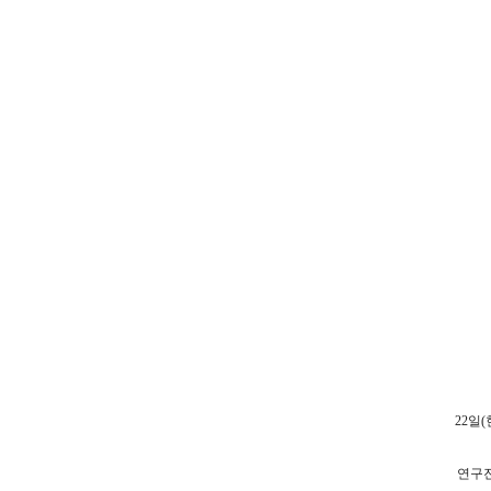
22일
연구진