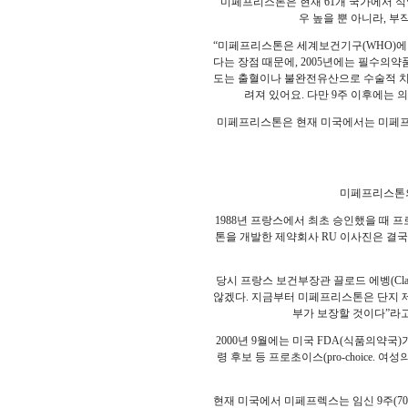
“미페프리스톤은 현재 61개 국가에서 식
우 높을 뿐 아니라, 
“미페프리스톤은 세계보건기구(WHO)에
다는 장점 때문에, 2005년에는 필수의약
도는 출혈이나 불완전유산으로 수술적 치료
려져 있어요. 다만 9주 이후에는
미페프리스톤은 현재 미국에서는 미페프렉스(
미페프리스톤의
1988년 프랑스에서 최초 승인했을 때 프
톤을 개발한 제약회사 RU 이사진은 결국
당시 프랑스 보건부장관 끌로드 에벵(Cla
않겠다. 지금부터 미페프리스톤은 단지 제약회사
부가 보장할 것이다”라고
2000년 9월에는 미국 FDA(식품의약
령 후보 등 프로초이스(pro-choice
현재 미국에서 미페프렉스는 임신 9주(70