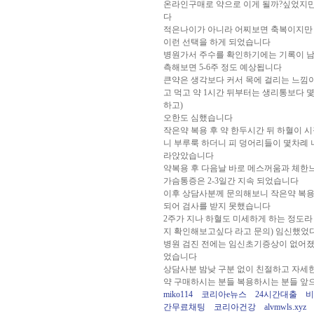
온라인구매로 약으로 이게 될까?싶었지만
다
적은나이가 아니라 어찌보면 축복이지만 
이런 선택을 하게 되었습니다
병원가서 주수를 확인하기에는 기록이 남
측해보면 5-6주 정도 예상됩니다
큰약은 생각보다 커서 목에 걸리는 느낌
고 먹고 약 1시간 뒤부터는 생리통보다
하고)
오한도 심했습니다
작은약 복용 후 약 한두시간 뒤 하혈이 
니 부루룩 하더니 피 덩어리들이 몇차례
라앉았습니다
약복용 후 다음날 바로 메스꺼움과 체한
가슴통증은 2-3일간 지속 되었습니다
이후 상담사분께 문의해보니 작은약 복용
되어 검사를 받지 못했습니다
2주가 지나 하혈도 미세하게 하는 정도
지 확인해보고싶다 라고 문의) 임신했었
병원 검진 전에는 임신초기증상이 없어졌
었습니다
상담사분 밤낮 구분 없이 친절하고 자세
약 구매하시는 분들 복용하시는 분들 앞
miko114
코리아e뉴스
24시간대출
비
간무료채팅
코리아건강
alvmwls.xyz