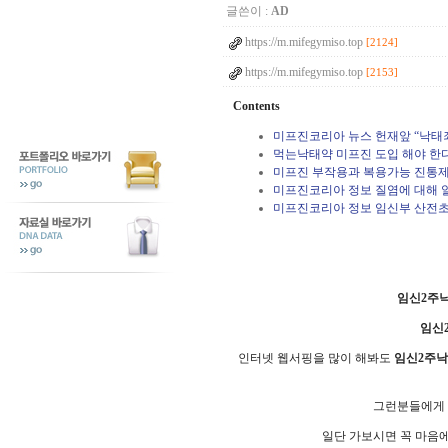
글쓴이 :
AD
https://m.mifegymiso.top
[2124]
https://m.mifegymiso.top
[2153]
Contents
미프진코리아 뉴스 헌재앞 “낙태죄
먹는낙태약 미프진 도입 해야 한다
미프진 부작용과 복용가능 진통제
미프진코리아 정보 질염에 대해 
미프진코리아 정보 임신부 산전초
임신2주
임신
인터넷 웹서핑을 많이 해봐도
임신2주
그런분들에게
일단 가보시면 꼭 마음