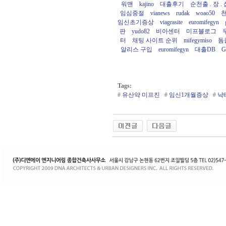
워맨
kajino
대출후기
순천출 . 장 .
임심중절
vianews
rudak
woao50
임신초기증상
viagrasite
euromifegyn
판
yudo82
비아센터
미프블로그
터
채팅 사이트 순위
mifegymiso
돔
알리스 구입
euromifegyn
대출DB
G
Tags:
#
유산약 미­프진
#
임신1개월증상
#
낙