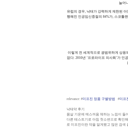
늘어나
유럽의 경우, 낙태가 강력하게 제한된 아
행해진 인공임신중절의 84%가, 스코틀랜드
이렇게 전 세계적으로 광범위하게 상용
없다. 2010년 ‘프로라이프 의사회’가
relevance: #
미프진 정품 구별방법
#
미프
낙태약 후기
몸살 기운에 메스꺼움 체하는 느낌이 들
다른 테스트기로 아침 첫소변으로 확인해
로 미프진이란 약을 알게됐고 많은 검색