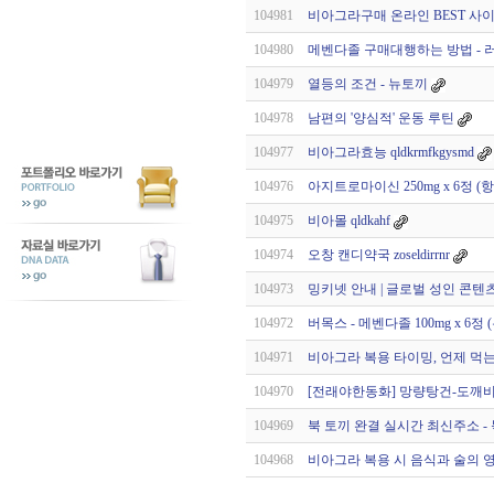
104981
비아그라구매 온라인 BEST 사이
104980
메벤다졸 구매대행하는 방법 - 러시아
104979
열등의 조건 - 뉴토끼
104978
남편의 '양심적' 운동 루틴
104977
비아그라효능 qldkrmfkgysmd
104976
아지트로마이신 250mg x 6정 (
104975
비아몰 qldkahf
104974
오창 캔디약국 zoseldirrnr
104973
밍키넷 안내 | 글로벌 성인 콘텐츠
104972
버목스 - 메벤다졸 100mg x 6정
104971
비아그라 복용 타이밍, 언제 먹는
104970
[전래야한동화] 망량탕건-도깨비 
104969
북 토끼 완결 실시간 최신주소 - 
104968
비아그라 복용 시 음식과 술의 