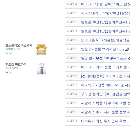
104994
비아그라와 술, 같이 먹어도 괜
104993
피나스테리드 5mg x 90정 (탈모
104992
알로홀 50정 (담즙분비촉진제) 구
104991
알로홀 50정 (담즙분비촉진제) 구
104990
오미크론 KP.3 재유행, 해결책
104989
밤친구 - 웹툰 백과사전
104988
밀양 발기부전 qkfrlqnwjs
104987
비아그라 가격: 정품 구매 비용
104986
[전래야한동화] ㅤㄱㅗㅊㅜ감이 나
104985
하나약국 - 정품 비아그라 및 시
104984
구구정 온라인 구매, 괜찮은 선택
104983
시알리스 복용 시 주의해야 할 점
104982
시알리스 후기 디시 전문 정보 사
104981
티비위키 최신 주소 안내 무료 드라