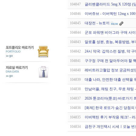
104847
글리벤클라미드 5mg X 120정 
104846
이버쥬브 - 이버멕틴 12mg x 1
104845
대장전 - 뉴토끼
104844
군포 파워맨 비아그라 구매 사
104843
알로홀 성분, 효능, 복용방법, 부
104842
24시 약국: 갑작스런 질병, 약 
104841
구구정 구매 전 알아두어야 할 핵
104840
레비트라고혈압 정보 궁금하셨던
104839
대출 나라, 안전한 대출 선택을
104838
만남어플, 채팅 친구, 무료 채팅 
104837
2026 툰코리아(툰코) 바로가기 
104836
[화제] 한국 로또가 숨긴 당첨의
104835
이버멕틴 후기 부작용 체크! - 러시아
104834
금천구 개인택시 시세ㅣ오늘 번