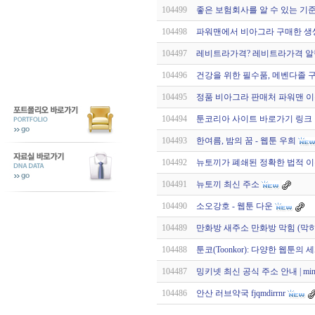
104499
좋은 보험회사를 알 수 있는 기
104498
파워맨에서 비아그라 구매한 생
104497
레비트라가격? 레비트라가격 알뜰 
104496
건강을 위한 필수품, 메벤다졸 구
104495
정품 비아그라 판매처 파워맨 이
104494
툰코리아 사이트 바로가기 링크 및 
104493
한여름, 밤의 꿈 - 웹툰 우희
104492
뉴토끼가 폐쇄된 정확한 법적 
104491
뉴토끼 최신 주소
104490
소오강호 - 웹툰 다운
104489
만화방 새주소 만화방 막힘 (막히
104488
툰코(Toonkor): 다양한 웹툰의
104487
밍키넷 최신 공식 주소 안내 | mi
104486
안산 러브약국 fjqmdirrnr