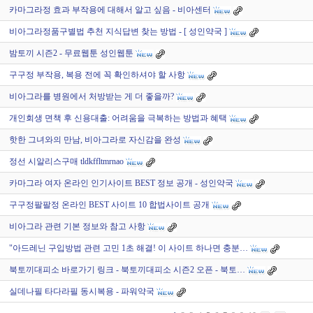
카마그라정 효과 부작용에 대해서 알고 싶음 - 비아센터
비아그라정품구별법 추천 지식답변 찾는 방법 - [ 성인약국 ]
밤토끼 시즌2 - 무료웹툰 성인웹툰
구구정 부작용, 복용 전에 꼭 확인하셔야 할 사항
비아그라를 병원에서 처방받는 게 더 좋을까?
개인회생 면책 후 신용대출: 어려움을 극복하는 방법과 혜택
핫한 그녀와의 만남, 비아그라로 자신감을 완성
정선 시알리스구매 tldkffltmrnao
카마그라 여자 온라인 인기사이트 BEST 정보 공개 - 성인약국
구구정팔팔정 온라인 BEST 사이트 10 합법사이트 공개
비아그라 관련 기본 정보와 참고 사항
"아드레닌 구입방법 관련 고민 1초 해결! 이 사이트 하나면 충분…
북토끼대피소 바로가기 링크 - 북토끼대피소 시즌2 오픈 - 북토…
실데나필 타다라필 동시복용 - 파워약국