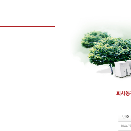
번호
104485