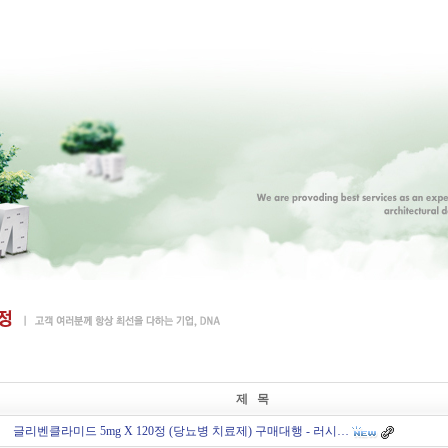
제 목
글리벤클라미드 5mg X 120정 (당뇨병 치료제) 구매대행 - 러시…